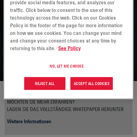
provide social media features, and analyzes our
traffic. Click below to consent to the use of this
technology across the web. Click on our Cookies
Policy in the footer of the page for more information
on how we use cookies. You can change your mind
LANDWIRTSCHAFT
and change your consent choices at any time by
GEWÄCHSHAUSPRODUKTION-
returning to this site.
See Policy
TUGGER
NO, LET ME CHOOSE
REJECT ALL
ACCEPT ALL COOKIES
MÖCHTEN SIE MEHR ERFAHREN?
LADEN SIE DAS VOLLSTÄNDIGE WHITEPAPER HERUNTER
Weitere Informationen