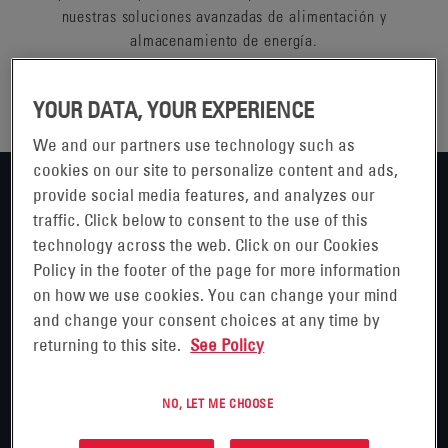
nuestras soluciones avanzadas de alimentación y
almacenamiento de energía.
YOUR DATA, YOUR EXPERIENCE
We and our partners use technology such as
cookies on our site to personalize content and ads,
provide social media features, and analyzes our
traffic. Click below to consent to the use of this
technology across the web. Click on our Cookies
Logística y Almacenamiento
Policy in the footer of the page for more information
on how we use cookies. You can change your mind
Redes de comunicación
and change your consent choices at any time by
returning to this site.
See Policy
Banda ancha por cable
NO, LET ME CHOOSE
Centros de datos