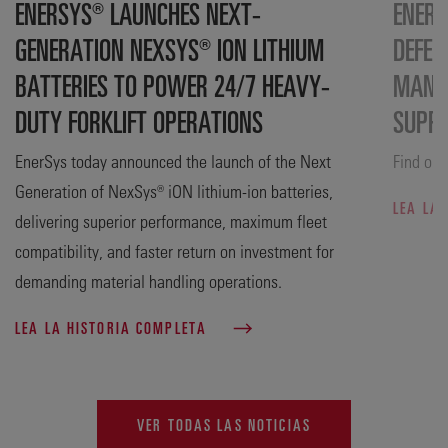
ENERSYS® LAUNCHES NEXT-
ENERS
GENERATION NEXSYS® ION LITHIUM
DEFEN
BATTERIES TO POWER 24/7 HEAVY-
MANUF
DUTY FORKLIFT OPERATIONS
SUPP
EnerSys today announced the launch of the Next
Find out
Generation of NexSys® iON lithium-ion batteries,
LEA LA
delivering superior performance, maximum fleet
compatibility, and faster return on investment for
demanding material handling operations.
LEA LA HISTORIA COMPLETA
VER TODAS LAS NOTICIAS