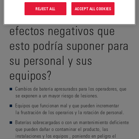
REJECT ALL
ACCEPT ALL COOKIES
¿Ha pensado en los
efectos negativos que
esto podría suponer para
su personal y sus
equipos?
Cambios de batería apresurados para los operadores, que
se exponen a un mayor
riesgo de lesiones
.
Equipos que funcionan mal y que pueden incrementar
la
frustración
de los operarios y la
rotación de personal
.
Baterías sobrecargadas o con un mantenimiento deficiente
que pueden
dañar
o
contaminar el producto, las
instalaciones
y
los equipos
,
poniendo en peligro el