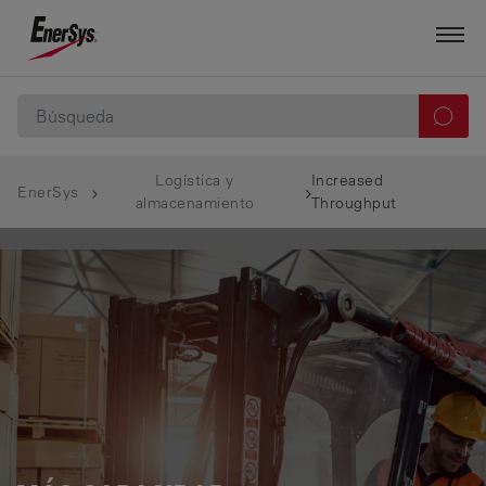
Logística y
Increased
EnerSys
almacenamiento
Throughput