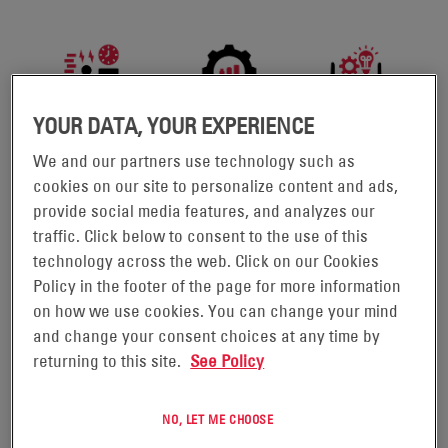
YOUR DATA, YOUR EXPERIENCE
We and our partners use technology such as
cookies on our site to personalize content and ads,
provide social media features, and analyzes our
Sabemos que es clave maximizar la productividad y la
traffic. Click below to consent to the use of this
eficiencia de los operarios, haciendo el mejor uso del
technology across the web. Click on our Cookies
espacio de su instalación. También entendemos que
Policy in the footer of the page for more information
quiere realizar inversiones inteligentes que hagan rendir
on how we use cookies. You can change your mind
su dinero al máximo. Sin embargo, la mayoría de los
and change your consent choices at any time by
responsables de instalaciones, flotas y operaciones
returning to this site.
See Policy
simplemente ignoran el problema o se empeñan en
adquirir más equipos sin dar un paso atrás para mirar con
perspectiva.
NO, LET ME CHOOSE