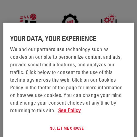
YOUR DATA, YOUR EXPERIENCE
We and our partners use technology such as
cookies on our site to personalize content and ads,
provide social media features, and analyzes our
Sabemos que es clave maximizar la productividad y la
traffic. Click below to consent to the use of this
eficiencia de los operarios, haciendo el mejor uso del
technology across the web. Click on our Cookies
espacio de su instalación. También entendemos que
Policy in the footer of the page for more information
quiere realizar inversiones inteligentes que hagan rendir
on how we use cookies. You can change your mind
su dinero al máximo. Sin embargo, la mayoría de los
and change your consent choices at any time by
responsables de instalaciones, flotas y operaciones
returning to this site.
See Policy
simplemente ignoran el problema o se empeñan en
adquirir más equipos sin dar un paso atrás para mirar con
perspectiva.
NO, LET ME CHOOSE