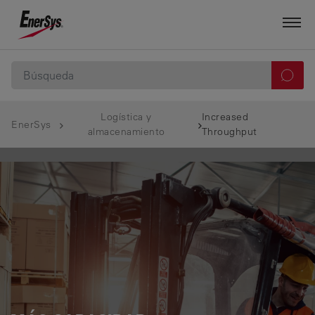
Logística y
Increased
EnerSys
almacenamiento
Throughput