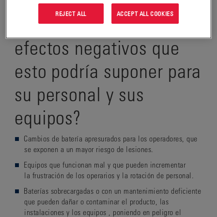
REJECT ALL
ACCEPT ALL COOKIES
¿Ha pensado en los
efectos negativos que
esto podría suponer para
su personal y sus
equipos?
Cambios de batería apresurados para los operadores, que
se exponen a un mayor
riesgo de lesiones
.
Equipos que funcionan mal y que pueden incrementar
la
frustración
de los operarios y la
rotación de personal
.
Baterías sobrecargadas o con un mantenimiento deficiente
que pueden
dañar
o
contaminar el producto, las
instalaciones
y
los equipos
,
poniendo en peligro el