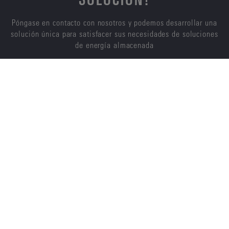
Póngase en contacto con nosotros y podemos desarrollar una
solución única para satisfacer sus necesidades de soluciones
de energía almacenada
CONTÁCTENOS
ENERSYS
ACERCA DE NOSOTROS
CARRERAS
SOSTENIBILIDAD
INVERSORES