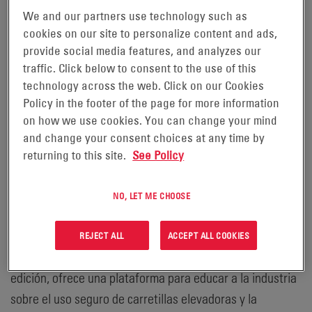
We and our partners use technology such as
CELEBRAR EL 8.º DÍA NACIONAL
cookies on our site to personalize content and ads,
DE LA SEGURIDAD EN
provide social media features, and analyzes our
traffic. Click below to consent to the use of this
CARRETILLAS ELEVADORAS.
technology across the web. Click on our Cookies
Policy in the footer of the page for more information
on how we use cookies. You can change your mind
EnerSys® se une a la Asociación de Carretillas Industriales (ITA) para
and change your consent choices at any time by
celebrar el 8.º Día Nacional de la Seguridad en Carretillas Elevadoras.
returning to this site.
See Policy
- El líder mundial en
READING, Pensilvania, 8 de junio de 2021
soluciones de energía almacenada para aplicaciones
NO, LET ME CHOOSE
industriales EnerSys® (NYSE:ENS) se une hoy a la ITA
para celebrar el Día Nacional de la Seguridad en
REJECT ALL
ACCEPT ALL COOKIES
Carretillas Elevadoras. Este evento anual, en su octava
edición, ofrece una plataforma para educar a la industria
sobre el uso seguro de carretillas elevadoras y la