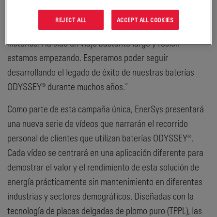
especialidad de EnerSys. "Nos entusiasma rendir
REJECT ALL
ACCEPT ALL COOKIES
homenaje a un producto que se ha convertido en un hito
histórico. Ha sido un viaje bastante largo y recién
estamos empezando. Esperamos poder seguir
desarrollando el legado de éxito de nuestras baterías
ODYSSEY® durante muchos años."
Como parte de esta campaña única, EnerSys presentará
una nueva serie de vídeos que narrarán el recorrido
personal de clientes que utilizan baterías ODYSSEY®.
Cada vídeo se centrará en una aplicación diferente para
demostrar el valor y el rendimiento de esta solución de
energía prácticamente sin mantenimiento en diferentes
industrias y sectores demográficos. Diseñadas con la
tecnología de placas delgadas de plomo puro (TPPL), las