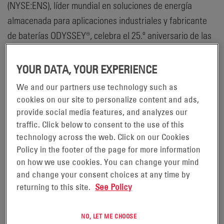
(NYSE:ENS), líder mundial en soluciones de energía
almacenada para aplicaciones industriales y fabricante
de baterías ODYSSEY®, celebra el 25.º aniversario de las
baterías ODYSSEY® rememorando su camino hacia el
éxito. Con una serie de actividades digitales que se
YOUR DATA, YOUR EXPERIENCE
pondrán en marcha a lo largo de 2021, EnerSys destacará
We and our partners use technology such as
los momentos especiales de las baterías ODYSSEY® en
cookies on our site to personalize content and ads,
los últimos 25 años y mostrará cómo esta solución de
provide social media features, and analyzes our
alimentación de primera calidad se ha convertido en la
traffic. Click below to consent to the use of this
technology across the web. Click on our Cookies
batería preferida que se ha ganado la confianza de los
Policy in the footer of the page for more information
clientes para gestionar sus necesidades de transporte.
on how we use cookies. You can change your mind
and change your consent choices at any time by
"Con el paso de los años, las baterías ODYSSEY® se han
returning to this site.
See Policy
hecho famosas por su potencia, fiabilidad y durabilidad
para una gran variedad de aplicaciones", afirmó Dave
NO, LET ME CHOOSE
McMullen, director sénior de marketing, transporte y