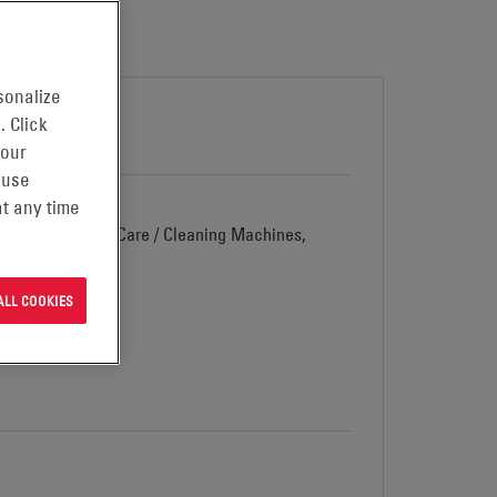
sonalize
. Click
 MFP
 our
 use
t any time
d Vehicles, Floor Care / Cleaning Machines,
ALL COOKIES