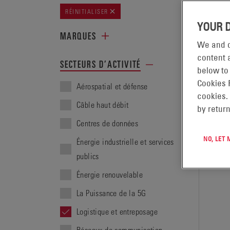
AFFICH
RÉINITIALISER
YOUR 
MARQUES
We and o
content a
SECTEURS D’ACTIVITÉ
below to
Cookies 
Aérospatial et défense
cookies.
Câble haut débit
by return
Centres de données
NO, LET
Énergie industrielle et services
publics
Énergie renouvelable
La Puissance de la 5G
Logistique et entreposage
Réseaux de communication