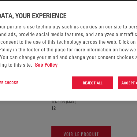
AGE DE 1-10 PRODUIT(S) SUR 18 DANS :
DATA, YOUR EXPERIENCE
ur partners use technology such as cookies on our site to per
nd ads, provide social media features, and analyzes our traffic
BATTERIES POWERBLOC™ DRY
 consent to the use of this technology across the web. Click on
Policy in the footer of the page for more information on how we
 You can change your mind and change your consent choices a
APPLICATION
Forklifts & Pallet Trucks, Automated Guide
ing to this site.
See Policy
Ground Support Equipment
TECHNOLOGIE
 ME CHOOSE
Gel
REJECT ALL
ACCEPT 
TENSION (MIN)
6
TENSION (MAX.)
12
VOIR LE PRODUIT