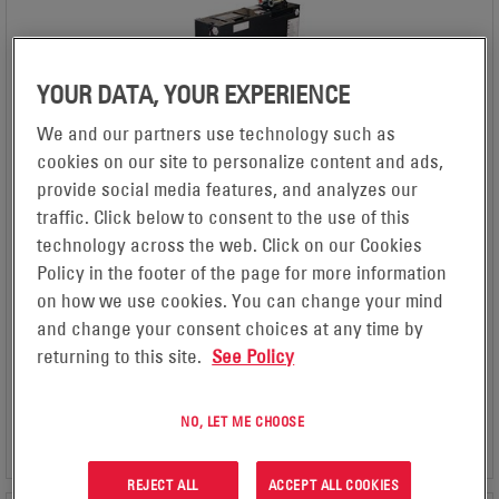
YOUR DATA, YOUR EXPERIENCE
We and our partners use technology such as
BATERIAS NEXSYS® TPPL ATEX
cookies on our site to personalize content and ads,
APLICATIVO
provide social media features, and analyzes our
Forklifts & Pallet Trucks, Automated Guided Vehicles, Floor
traffic. Click below to consent to the use of this
Care / Cleaning Machines, Ground Support Equipment
technology across the web. Click on our Cookies
TECNOLOGIA
Thin plate pure lead
Policy in the footer of the page for more information
TENSÃO (MÍN.)
on how we use cookies. You can change your mind
12
and change your consent choices at any time by
TENSÃO (MÁX.)
returning to this site.
See Policy
80
NO, LET ME CHOOSE
VER PRODUTO
REJECT ALL
ACCEPT ALL COOKIES