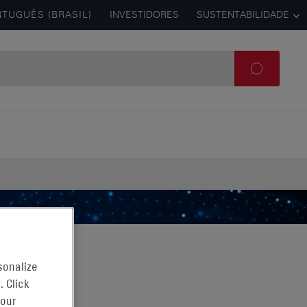
TUGUÊS (BRASIL)
INVESTIDORES
SUSTENTABILIDADE
sonalize
. Click
 our