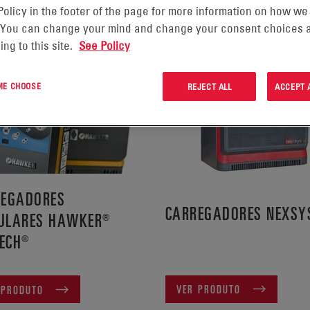
Policy in the footer of the page for more information on how we
INDO 1-7 DE 7 PRODUTOS EM:
 You can change your mind and change your consent choices a
ing to this site.
See Policy
 ME CHOOSE
REJECT ALL
ACCEPT 
REGADORES
CARREGADORES NEXS
ULARES HAWKER®
TECH®
VER PRODUTO
 PRODUTO