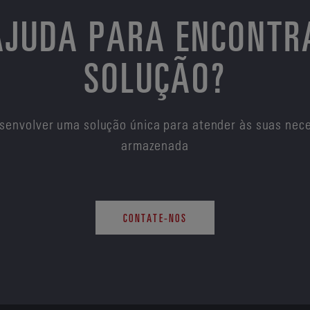
 AJUDA PARA ENCONTR
SOLUÇÃO?
senvolver uma solução única para atender às suas nece
armazenada
CONTATE-NOS