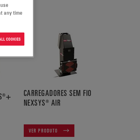
 use
t any time
ALL COOKIES
CARREGADORES SEM FIO
YS®+
NEXSYS® AIR
VER PRODUTO