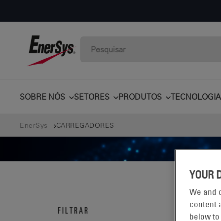
SOBRE NÓS
SETORES
PRODUTOS
TECNOLOGIA
EnerSys
CARREGADORES
YOUR 
We and o
CA
content a
FILTRAR
below to