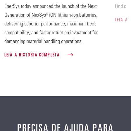
EnerSys today announced the launch of the Next
Find out
Generation of NexSys® iON lithium-ion batteries,
LEIA A
delivering superior performance, maximum fleet
compatibility, and faster return on investment for
demanding material handling operations.
LEIA A HISTÓRIA COMPLETA
PRECISA DE AJUDA PARA