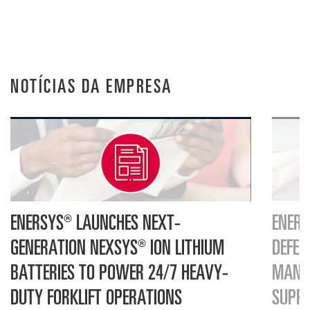
NOTÍCIAS DA EMPRESA
ENERSYS® LAUNCHES NEXT-
ENERS
GENERATION NEXSYS® ION LITHIUM
DEFEN
BATTERIES TO POWER 24/7 HEAVY-
MANUF
DUTY FORKLIFT OPERATIONS
SUPP