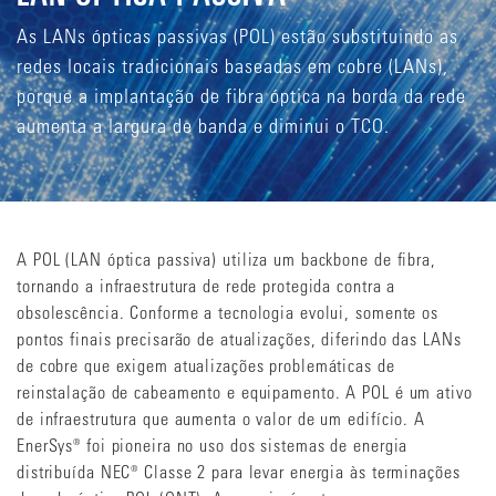
As LANs ópticas passivas (POL) estão substituindo as
redes locais tradicionais baseadas em cobre (LANs),
porque a implantação de fibra óptica na borda da rede
aumenta a largura de banda e diminui o TCO.
A POL (LAN óptica passiva) utiliza um backbone de fibra,
tornando a infraestrutura de rede protegida contra a
obsolescência. Conforme a tecnologia evolui, somente os
pontos finais precisarão de atualizações, diferindo das LANs
de cobre que exigem atualizações problemáticas de
reinstalação de cabeamento e equipamento. A POL é um ativo
de infraestrutura que aumenta o valor de um edifício. A
EnerSys® foi pioneira no uso dos sistemas de energia
distribuída NEC® Classe 2 para levar energia às terminações