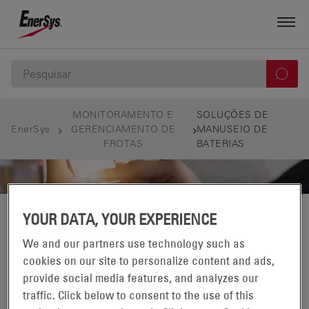
MONITORAMENTO E
SOLUÇÕES DE
EnerSys
GERENCIAMENTO DE
MANUSEIO DE
FROTAS
BATERIAS
FILTRAR
YOUR DATA, YOUR EXPERIENCE
We and our partners use technology such as
cookies on our site to personalize content and ads,
SOLUÇÕES DE MANUSEIO DE BATERIAS
provide social media features, and analyzes our
EXIBINDO 1-1 DE 1 PRODUTOS EM:
traffic. Click below to consent to the use of this