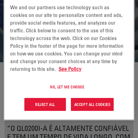
We and our partners use technology such as
TECNOLOGIA INOVADORA DE
cookies on our site to personalize content and ads,
provide social media features, and analyzes our
BATERIAS PARA NEUROMODULAÇÃO
traffic. Click below to consent to the use of this
technology across the web. Click on our Cookies
Estudo de Caso Médico
Policy in the footer of the page for more information
on how we use cookies. You can change your mind
and change your consent choices at any time by
returning to this site.
See Policy
NO, LET ME CHOOSE
REJECT ALL
ACCEPT ALL COOKIES
“O QL0200I-A É ALTAMENTE CONFIÁVEL
E TEM UM TEMPO DE VIDA LONGO, COM