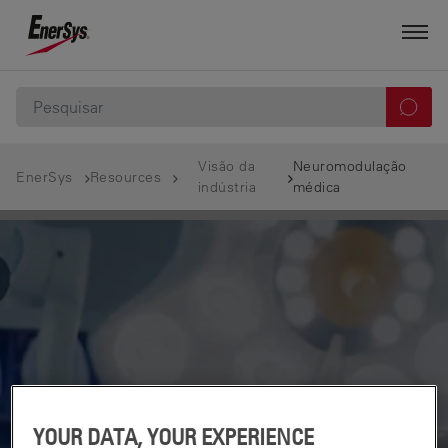
Visão da
Neuromodulação
EnerSys
Resources
indústria
médica
YOUR DATA, YOUR EXPERIENCE