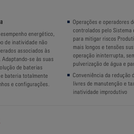
ia
Operações e operadores d
controlados pelo Sistema
desempenho energético,
para mitigar riscos Produ
o de inatividade não
mais longos e tensões sus
perados associados às
operação ininterrupta, se
. Adaptando-se às suas
pulverização de água e pa
olução de baterias
Conveniência da redução d
e bateria totalmente
livres de manutenção e ta
nhos e configurações.
inatividade improdutivo
S