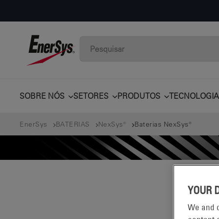
SOBRE NÓS
SETORES
PRODUTOS
TECNOLOGIA
EnerSys
BATERIAS
NexSys®
Baterias NexSys®
YOUR 
We and o