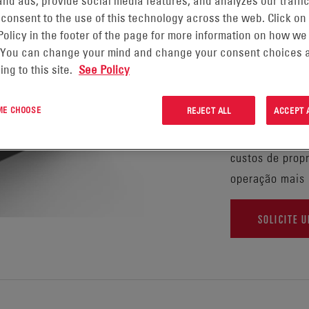
nd ads, provide social media features, and analyzes our traffic
 consent to the use of this technology across the web. Click on
Construídas de
Policy in the footer of the page for more information on how we
 You can change your mind and change your consent choices a
segurança, pro
ing to this site.
See Policy
têm a tecnologi
setor de manus
 ME CHOOSE
REJECT ALL
ACCEPT 
aplicações de 
baixa manutenç
custos de propr
operação mais 
SOLICITE 