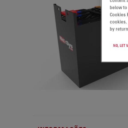
content a
below to
Cookies 
cookies.
by return
NO, LET