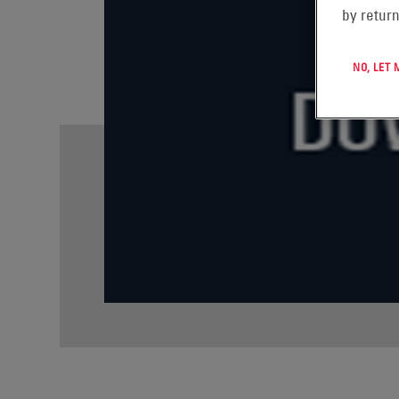
by return
NO, LET