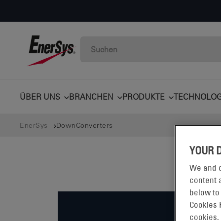
ÜBER UNS
BRANCHEN
PRODUKTE
TECHNOLOG
EnerSys
DownConverters
YOUR 
We and o
content a
below to
Cookies 
cookies.