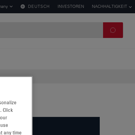
many
DEUTSCH
INVESTOREN
NACHHALTIGKEIT
sonalize
. Click
 our
 use
t any time