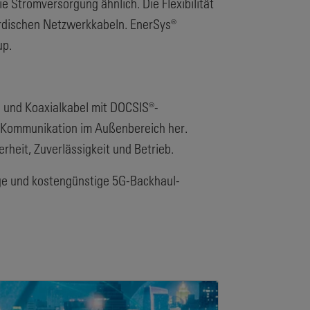
ie Stromversorgung ähnlich. Die Flexibilität
irdischen Netzwerkkabeln. EnerSys®
up.
 und Koaxialkabel mit DOCSIS®-
C-Kommunikation im Außenbereich her.
rheit, Zuverlässigkeit und Betrieb.
ge und kostengünstige 5G-Backhaul-