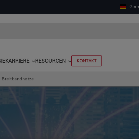
Ger
IE
KARRIERE
RESOURCEN
KONTAKT
 Breitbandnetze