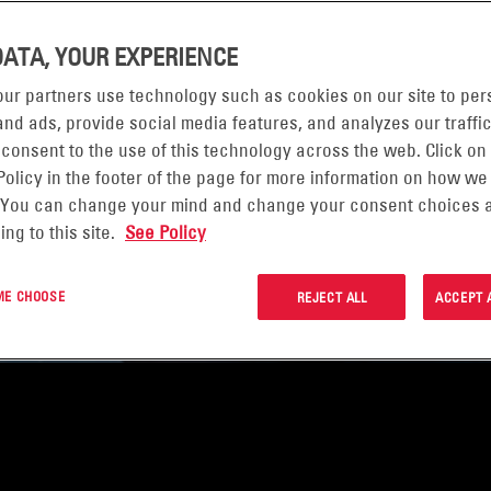
DATA, YOUR EXPERIENCE
E
ur partners use technology such as cookies on our site to per
nd ads, provide social media features, and analyzes our traffic
 consent to the use of this technology across the web. Click on
ür den Anschluss und die Stromversorgung von
Policy in the footer of the page for more information on how we
die für 5G benötigt werden. EnerSys®-Lösung
 You can change your mind and change your consent choices a
ing to this site.
See Policy
mit Strom und Backhaul zu versorgen.
 ME CHOOSE
REJECT ALL
ACCEPT 