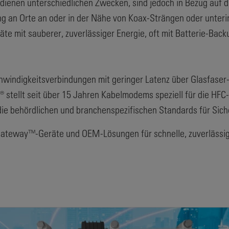
n dienen unterschiedlichen Zwecken, sind jedoch in Bezug auf d
ng an Orte an oder in der Nähe von Koax-Strängen oder unter
 mit sauberer, zuverlässiger Energie, oft mit Batterie-Back
windigkeitsverbindungen mit geringer Latenz über Glasfaser-
 stellt seit über 15 Jahren Kabelmodems speziell für die HF
die behördlichen und branchenspezifischen Standards für Siche
Gateway™-Geräte und OEM-Lösungen für schnelle, zuverlässi