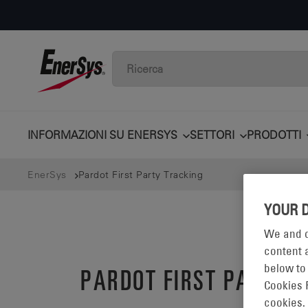
INFORMAZIONI SU ENERSYS
SETTORI
PRODOTTI
EnerSys
Pardot First Party Tracking
YOUR 
We and o
content a
below to
PARDOT FIRST PARTY 
Cookies 
cookies.