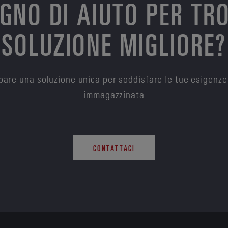
OGNO DI AIUTO PER TR
SOLUZIONE MIGLIORE?
are una soluzione unica per soddisfare le tue esigenze
immagazzinata
CONTATTACI