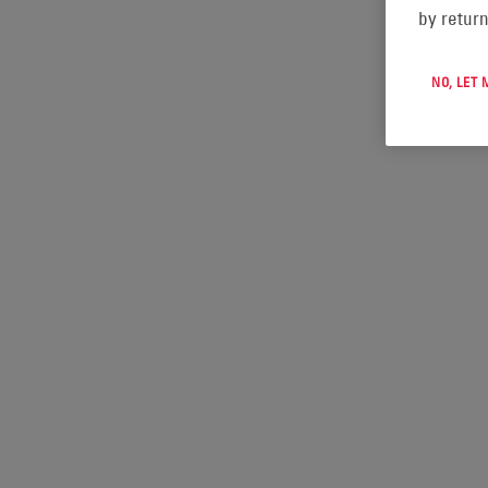
by return
NO, LET