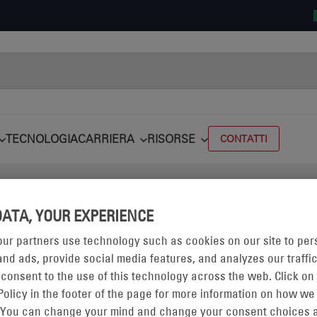
TECNOLOGIA
CARRIERA
RISORSE
CONTATTI
DATA, YOUR EXPERIENCE
ur partners use technology such as cookies on our site to per
nd ads, provide social media features, and analyzes our traffic
 consent to the use of this technology across the web. Click on
TRACKING
Policy in the footer of the page for more information on how we
 You can change your mind and change your consent choices a