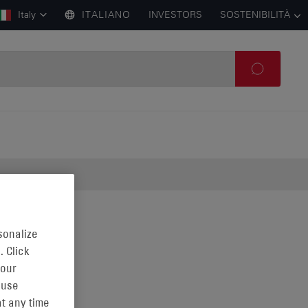
Italy
ITALIANO
INVESTORS
SOSTENIBILITÀ
sonalize
. Click
 our
 use
t any time