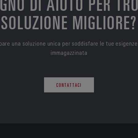
OGNO DI AIUTO PER TR
SOLUZIONE MIGLIORE?
are una soluzione unica per soddisfare le tue esigenze
immagazzinata
CONTATTACI