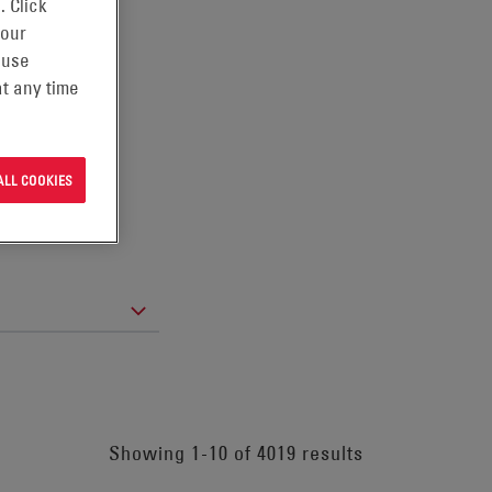
. Click
 our
 use
t any time
ALL COOKIES
Showing 1-10 of 4019 results