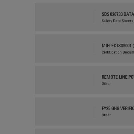
SDS 020733 DATA
Safety Data Sheet
MIELEC ISO9001 (
Certification Docu
REMOTE LINE P
Other
FY25 GHG VERIF
Other