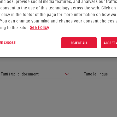
nd ads, provide social media features, and analyzes our traffic
 consent to the use of this technology across the web. Click on
Policy in the footer of the page for more information on how we
 You can change your mind and change your consent choices a
scaricare documenti tecnici,
ing to this site.
See Policy
i di studio e altre informazioni
 ME CHOOSE
REJECT ALL
ACCEPT 