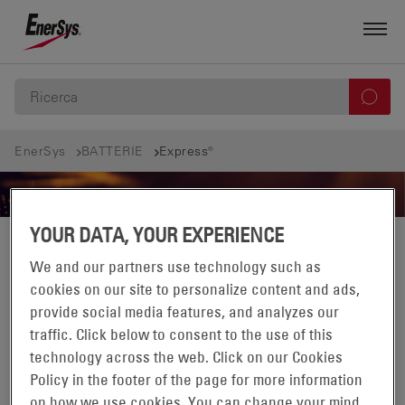
EnerSys
BATTERIE
Express®
YOUR DATA, YOUR EXPERIENCE
FILTRO
We and our partners use technology such as
cookies on our site to personalize content and ads,
EXPRESS®
provide social media features, and analyzes our
traffic. Click below to consent to the use of this
VISUALIZZAZIONE DI 0-0 DI 0 PRODOTTI IN:
technology across the web. Click on our Cookies
Policy in the footer of the page for more information
on how we use cookies. You can change your mind