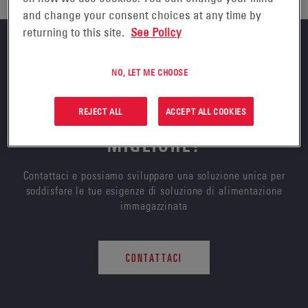
and change your consent choices at any time by
returning to this site.
See Policy
NO, LET ME CHOOSE
HAI BISOGNO DI AIUTO PER
TROVARE LA SOLUZIONE
REJECT ALL
ACCEPT ALL COOKIES
MIGLIORE?
Contattaci e possiamo sviluppare una soluzione unica per
soddisfare le tue esigenze di soluzione di alimentazione
immagazzinata
CONTATTACI