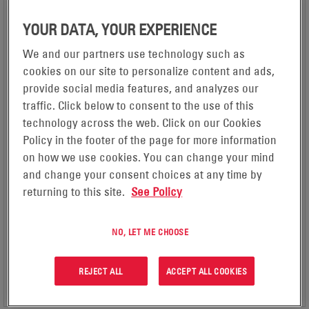
YOUR DATA, YOUR EXPERIENCE
We and our partners use technology such as
cookies on our site to personalize content and ads,
GENESIS® NP
provide social media features, and analyzes our
traffic. Click below to consent to the use of this
APPLICAZIONE
Small Cells, Industrial UPS, Emergency Lighting, Alarm &
technology across the web. Click on our Cookies
Security Systems, Public Safety Networks, Security &
Policy in the footer of the page for more information
Surveillance, Traffic & Intelligent Transportation Systems (ITS)
on how we use cookies. You can change your mind
TECNOLOGIA
and change your consent choices at any time by
AGM
returning to this site.
See Policy
TENSIONE (MIN)
6
TENSIONE (MAX)
NO, LET ME CHOOSE
12
REJECT ALL
ACCEPT ALL COOKIES
VISUALIZZA PRODOTTO