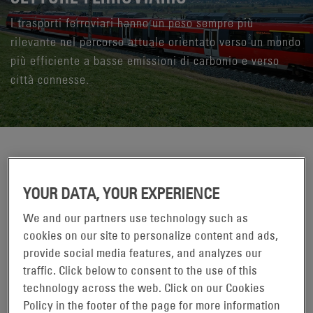
I trasporti ferroviari hanno un peso sempre più
rilevante nel percorso attuale orientato verso un mondo
più efficiente a basse emissioni di carbonio e verso
città connesse.
I moderni operatori del settore dei trasporti ferroviari
richiedono soluzioni di alimentazione innovative ed efficienti,
YOUR DATA, YOUR EXPERIENCE
in grado di offrire prestazioni del ciclo di vita migliorate e un
rapporto peso-potenza ottimale per mantenere i massimi
We and our partners use technology such as
livelli di affidabilità, sicurezza e servizio. EnerSys® propone
cookies on our site to personalize content and ads,
prodotti collaudati e testati, corredati da una rete globale di
provide social media features, and analyzes our
assistenza e supporto, comprensivi di un pacchetto di
traffic. Click below to consent to the use of this
alimentazione completo in grado di mantenere il materiale
technology across the web. Click on our Cookies
rotabile in movimento e di tutelare i profitti.
Policy in the footer of the page for more information