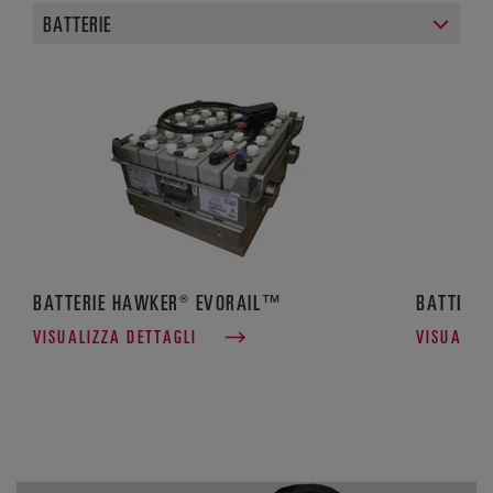
BATTERIE HAWKER® EVORAIL™
BATTERI
VISUALIZZA DETTAGLI
VISUALIZ