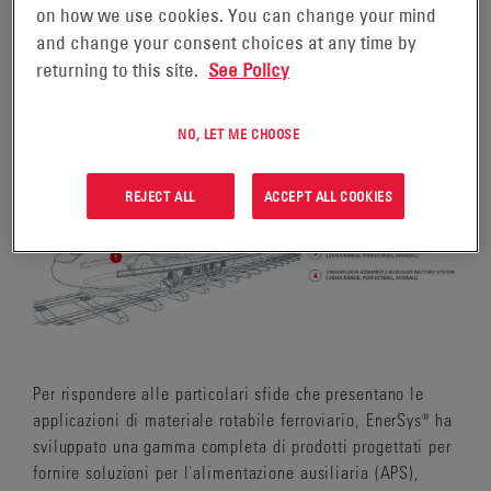
on how we use cookies. You can change your mind
and change your consent choices at any time by
returning to this site.
See Policy
CONNETTITI CON NOI
NO, LET ME CHOOSE
REJECT ALL
ACCEPT ALL COOKIES
Per rispondere alle particolari sfide che presentano le
applicazioni di materiale rotabile ferroviario, EnerSys® ha
sviluppato una gamma completa di prodotti progettati per
fornire soluzioni per l'alimentazione ausiliaria (APS),