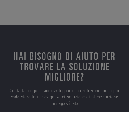
HAI BISOGNO DI AIUTO PER
TROVARE LA SOLUZIONE
MIGLIORE?
Contattaci e possiamo sviluppare una soluzione unica per
soddisfare le tue esigenze di soluzione di alimentazione
immagazzinata
CONTATTACI