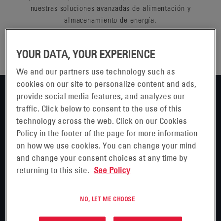
nuestras soluciones avanzadas de alimentación y
almacenamiento de energía.
YOUR DATA, YOUR EXPERIENCE
We and our partners use technology such as
cookies on our site to personalize content and ads,
provide social media features, and analyzes our
traffic. Click below to consent to the use of this
technology across the web. Click on our Cookies
Logística y Almacenamiento
Policy in the footer of the page for more information
on how we use cookies. You can change your mind
Redes de comunicación
and change your consent choices at any time by
returning to this site.
See Policy
Banda ancha por cable
NO, LET ME CHOOSE
Centros de datos