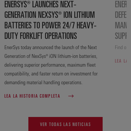
ENERSYS® LAUNCHES NEXT-
ENERS
GENERATION NEXSYS® ION LITHIUM
DEFEN
BATTERIES TO POWER 24/7 HEAVY-
MANUF
DUTY FORKLIFT OPERATIONS
SUPP
EnerSys today announced the launch of the Next
Find out
Generation of NexSys® iON lithium-ion batteries,
LEA LA
delivering superior performance, maximum fleet
compatibility, and faster return on investment for
demanding material handling operations.
LEA LA HISTORIA COMPLETA
VER TODAS LAS NOTICIAS