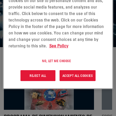
cookies on our site to personalize content and ads,
EnerSys® ofrece una amplia gama de productos para
provide social media features, and analyzes our
muchos tipos de aplicaciones. Aquí encontrará una
traffic. Click below to consent to the use of this
amplia serie de herramientas que le ayudarán a
technology across the web. Click on our Cookies
seleccionar la solución de energía perfecta para sus
Policy in the footer of the page for more information
necesidades.
on how we use cookies. You can change your mind
and change your consent choices at any time by
returning to this site.
See Policy
NO, LET ME CHOOSE
REJECT ALL
ACCEPT ALL COOKIES