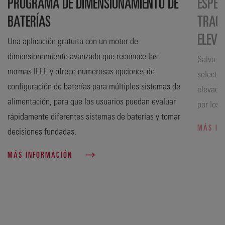
PROGRAMA DE DIMENSIONAMIENTO DE
ESPEC
BATERÍAS
TRACC
ELEV
Una aplicación gratuita con un motor de
dimensionamiento avanzado que reconoce las
Salvo qu
normas IEEE y ofrece numerosas opciones de
selector
configuración de baterías para múltiples sistemas de
elevador
alimentación, para que los usuarios puedan evaluar
por los 
rápidamente diferentes sistemas de baterías y tomar
MÁS IN
decisiones fundadas.
MÁS INFORMACIÓN