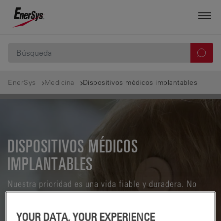
EnerSys
Medicina
Dispositivos médicos implantables
DISPOSITIVOS MÉDICOS
IMPLANTABLES
Nuestra prioridad es una vida fiable y duradera. No
solo para nuestras baterías, sino también para los
innumerables pacientes y profesionales de la medicina
YOUR DATA, YOUR EXPERIENCE