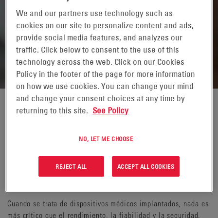
que confían en la seguridad y la fiabilidad de nuestros
We and our partners use technology such as
productos para alimentar sus dispositivos implantables.
cookies on our site to personalize content and ads,
Las baterías de última generación EnerSys® Quallion®
provide social media features, and analyzes our
ofrecen la máxima seguridad y una larga vida útil para
traffic. Click below to consent to the use of this
funciones críticas.
technology across the web. Click on our Cookies
Policy in the footer of the page for more information
on how we use cookies. You can change your mind
and change your consent choices at any time by
returning to this site.
See Policy
Médicos y pacientes de todo el mundo confían en las baterías
EnerSys® para la mejora y el mantenimiento de la calidad de
vida. Gracias a nuestra experiencia en el diseño y la
NO, LET ME CHOOSE
fabricación de baterías médicas avanzadas, proporcionamos
fuentes de energía seguras y fiables para las aplicaciones más
REJECT ALL
ACCEPT ALL COOKIES
complejas, con diseños innovadores, tecnología de vanguardia
y una calidad excepcional.
Cuando se trata de dispositivos médicos implantados, nada es
más crítico que el rendimiento, la fiabilidad y la seguridad.