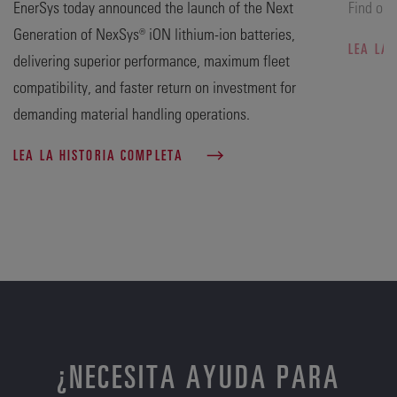
EnerSys today announced the launch of the Next
Find out
Generation of NexSys® iON lithium-ion batteries,
LEA LA
delivering superior performance, maximum fleet
compatibility, and faster return on investment for
demanding material handling operations.
LEA LA HISTORIA COMPLETA
¿NECESITA AYUDA PARA