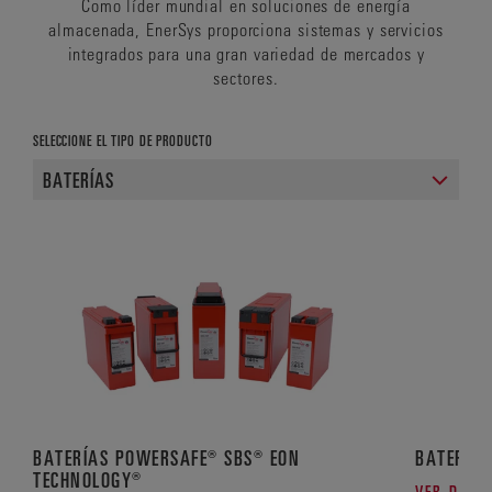
Como líder mundial en soluciones de energía
almacenada, EnerSys proporciona sistemas y servicios
integrados para una gran variedad de mercados y
sectores.
SELECCIONE EL TIPO DE PRODUCTO
BATERÍAS POWERSAFE® SBS® EON
BATERÍAS
TECHNOLOGY®
VER DETA