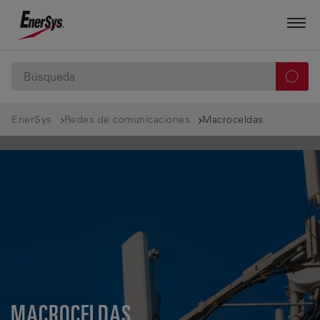
EnerSys
Redes de comunicaciones
Macroceldas
MACROCELDAS