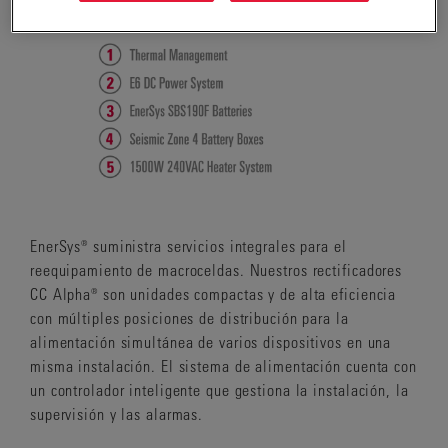
EnerSys® suministra servicios integrales para el
reequipamiento de macroceldas. Nuestros rectificadores
CC Alpha® son unidades compactas y de alta eficiencia
con múltiples posiciones de distribución para la
alimentación simultánea de varios dispositivos en una
misma instalación. El sistema de alimentación cuenta con
un controlador inteligente que gestiona la instalación, la
supervisión y las alarmas.