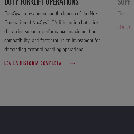
DUTY FORKLIFT OPERATIONS
SUPP
EnerSys today announced the launch of the Next
Find out
Generation of NexSys® iON lithium-ion batteries,
LEA LA
delivering superior performance, maximum fleet
compatibility, and faster return on investment for
demanding material handling operations.
LEA LA HISTORIA COMPLETA