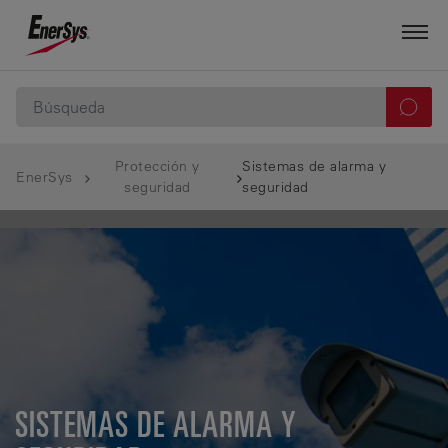
Protección y
Sistemas de alarma y
EnerSys
seguridad
seguridad
SISTEMAS DE ALARMA Y