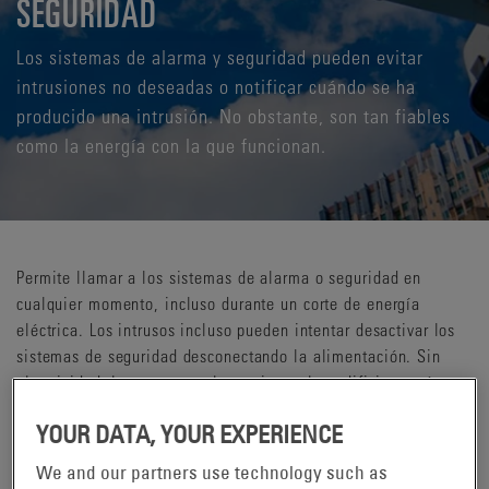
SEGURIDAD
Los sistemas de alarma y seguridad pueden evitar
intrusiones no deseadas o notificar cuándo se ha
producido una intrusión. No obstante, son tan fiables
como la energía con la que funcionan.
Permite llamar a los sistemas de alarma o seguridad en
cualquier momento, incluso durante un corte de energía
eléctrica. Los intrusos incluso pueden intentar desactivar los
sistemas de seguridad desconectando la alimentación. Sin
electricidad, las personas, los activos y los edificios están en
riesgo.
YOUR DATA, YOUR EXPERIENCE
Las baterías son la primera línea de defensa para ayudar a los
We and our partners use technology such as
sistemas de seguridad a permanecer en línea. Tanto en