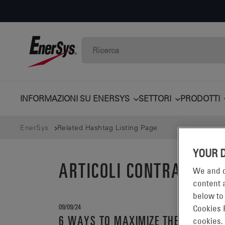
INFORMAZIONI SU ENERSYS
SETTORI
PRODOTTI
EnerSys
Related Hashtag Listing Page
YOUR 
ARTICOLI CONTRASSEG
We and o
content a
below to
09/09/24
Cookies 
6 WAYS TO MAXIMIZE THE BENEFITS 
cookies.