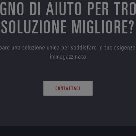
OGNO DI AIUTO PER TR
SOLUZIONE MIGLIORE?
are una soluzione unica per soddisfare le tue esigenze
immagazzinata
CONTATTACI