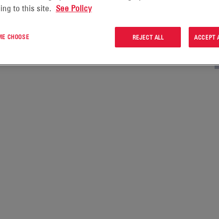
ing to this site.
See Policy
se six expert tips for optimizing your Class 3 forklift
 ME CHOOSE
REJECT ALL
ACCEPT 
 technology, smart charging solutions, and proactive
ak performance.