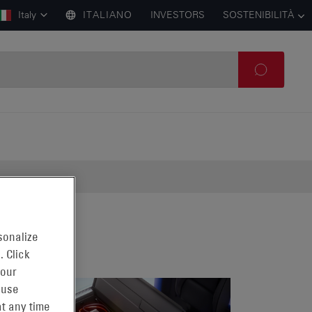
Italy
ITALIANO
INVESTORS
SOSTENIBILITÀ
sonalize
. Click
 our
 use
t any time