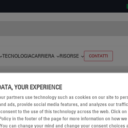
TECNOLOGIA
CARRIERA
RISORSE
CONTATTI
DATA, YOUR EXPERIENCE
NATI CON
#ONBOARDCHARGER
ur partners use technology such as cookies on our site to per
nd ads, provide social media features, and analyzes our traffic
 consent to the use of this technology across the web. Click on
Policy in the footer of the page for more information on how we
OF FLEXIBLE CHARGING FOR CLASS 3
 You can change your mind and change your consent choices a