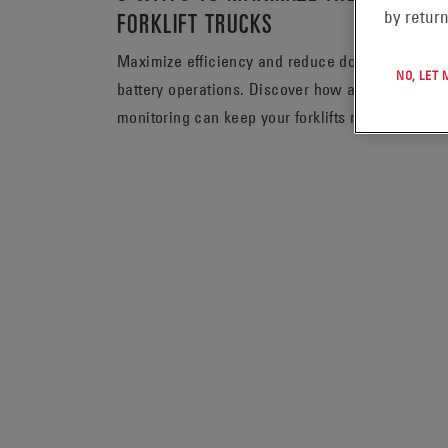
FORKLIFT TRUCKS
by return
Maximize efficiency and reduce downtime with the
NO, LET
battery operations. Discover how advanced TPPL
monitoring can keep your forklifts running at pe