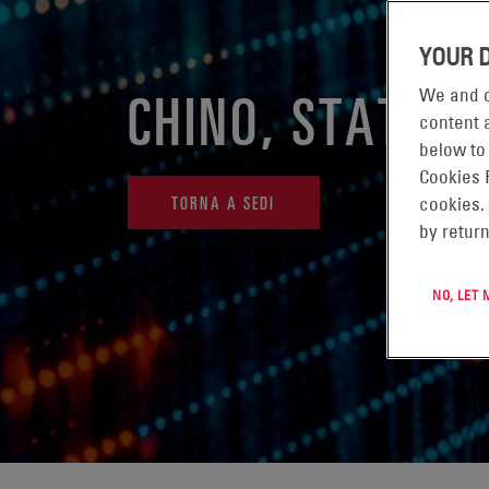
YOUR 
CHINO, STATI UN
We and o
content a
below to
Cookies 
TORNA A SEDI
cookies.
by return
NO, LET