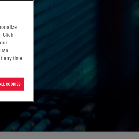
sonalize
. Click
 our
 use
t any time
ALL COOKIES