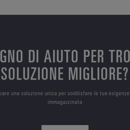
OGNO DI AIUTO PER TR
SOLUZIONE MIGLIORE?
are una soluzione unica per soddisfare le tue esigenze
immagazzinata