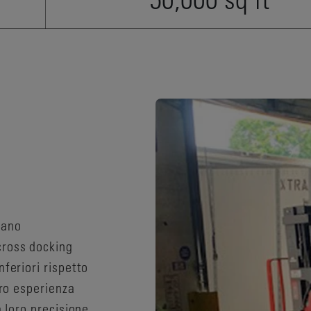
pano
cross docking
nferiori rispetto
oro esperienza
a loro precisione