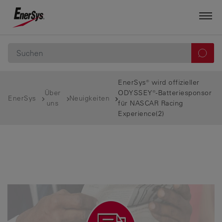
EnerSys® wird offizieller
Über
ODYSSEY®-Batteriesponsor
EnerSys
Neuigkeiten
uns
für NASCAR Racing
Experience(2)