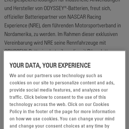
und Hersteller von ODYSSEY®-Batterien, freut sich,
offizieller Batteriepartner von NASCAR Racing
Experience (NRE), dem führenden Motorsportverband in
Nordamerika, zu werden. Im Rahmen dieser exklusiven
Vereinbarung wird NRE seine Rennfahrzeuge mit
ODYSSEY®-Batterien betreiben, die mit Dünnplatten-
Reinblei-Technologie (TPPL) entwickelt wurden. Damit
YOUR DATA, YOUR EXPERIENCE
wird eine nahezu wartungsfreie und langlebige
We and our partners use technology such as
Stromversorgung bereitgestellt. Darüber hinaus wird ein
cookies on our site to personalize content and ads,
vollständig mit dem Schriftzug der ODYSSEY®-Batterien
provide social media features, and analyzes our
versehener Rennwagen auf einer der bekanntesten
traffic. Click below to consent to the use of this
Rennstrecken des Landes, dem Charlotte Motor
technology across the web. Click on our Cookies
Speedway (Concord, North Carolina), vor Ort sein. Er
Policy in the footer of the page for more information
on how we use cookies. You can change your mind
steht dort Kunden während einer gestoppten NRE-
and change your consent choices at any time by
Rennsession für eine Fahrt zur Verfügung.