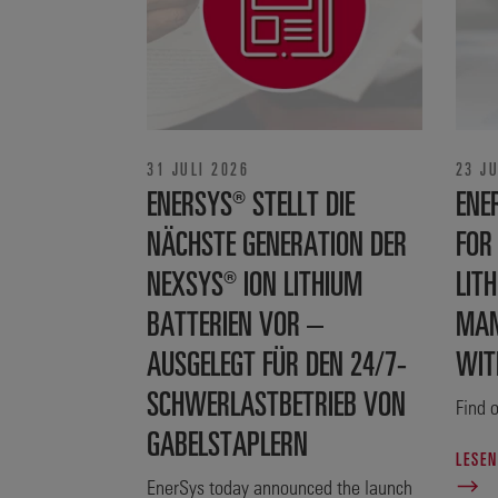
31 JULI 2026
23 JU
ENERSYS® STELLT DIE
ENE
NÄCHSTE GENERATION DER
FOR
NEXSYS® ION LITHIUM
LITH
BATTERIEN VOR –
MAN
AUSGELEGT FÜR DEN 24/7-
WIT
SCHWERLASTBETRIEB VON
Find o
GABELSTAPLERN
LESEN
EnerSys today announced the launch