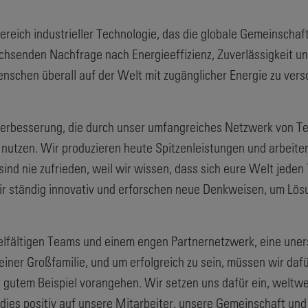
reich industrieller Technologie, das die globale Gemeinschaft
chsenden Nachfrage nach Energieeffizienz, Zuverlässigkeit u
schen überall auf der Welt mit zugänglicher Energie zu versor
n Verbesserung, die durch unser umfangreiches Netzwerk von 
w nutzen. Wir produzieren heute Spitzenleistungen und arbeit
 sind nie zufrieden, weil wir wissen, dass sich eure Welt jed
ir ständig innovativ und erforschen neue Denkweisen, um Lös
ielfältigen Teams und einem engen Partnernetzwerk, eine uner
einer Großfamilie, und um erfolgreich zu sein, müssen wir daf
it gutem Beispiel vorangehen. Wir setzen uns dafür ein, weltw
h dies positiv auf unsere Mitarbeiter, unsere Gemeinschaft un