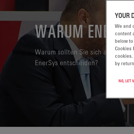
YOUR 
WARUM ENERSY
We and o
content a
below to
Cookies 
Warum sollten Sie sich also für e
cookies.
EnerSys entscheiden?
by return
NO, LET