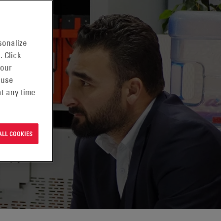
sonalize
. Click
 our
 use
t any time
ALL COOKIES