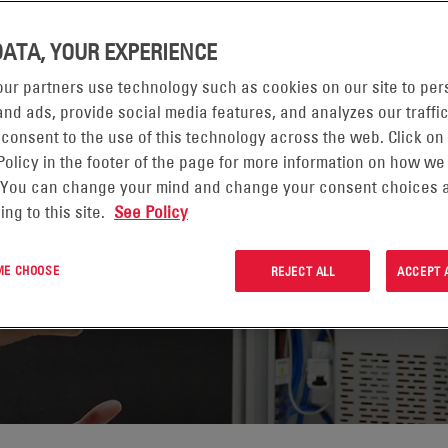
DATA, YOUR EXPERIENCE
S
ur partners use technology such as cookies on our site to per
nd ads, provide social media features, and analyzes our traffic
 consent to the use of this technology across the web. Click on
Policy in the footer of the page for more information on how we
ine Partnerschaft mit
 You can change your mind and change your consent choices a
ing to this site.
See Policy
 ME CHOOSE
REJECT ALL
ACCEPT 