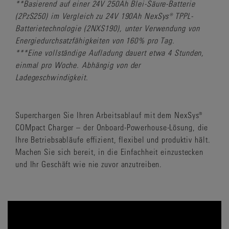
**Basierend auf einer 24V 250Ah Blei-Säure-Batterie
(2PzS250) im Vergleich zu 24V 190Ah NexSys® TPPL-
Batterietechnologie (2NXS190), unter Verwendung von
Energiedurchsatzfähigkeiten von 160% pro Tag.
***Eine vollständige Aufladung dauert etwa 4 Stunden,
einmal pro Woche. Abhängig von der
Ladegeschwindigkeit.
Superchargen Sie Ihren Arbeitsablauf mit dem NexSys®
COMpact Charger – der Onboard-Powerhouse-Lösung, die
Ihre Betriebsabläufe effizient, flexibel und produktiv hält.
Machen Sie sich bereit, in die Einfachheit einzustecken
und Ihr Geschäft wie nie zuvor anzutreiben.