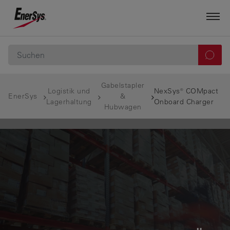
Gabelstapler
Logistik und
NexSys® COMpact
EnerSys
&
Lagerhaltung
Onboard Charger
Hubwagen