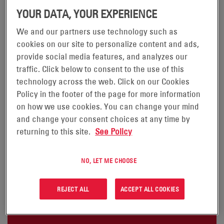
YOUR DATA, YOUR EXPERIENCE
We and our partners use technology such as
HAWKER® EVORAIL™-
cookies on our site to personalize content and ads,
provide social media features, and analyzes our
BATTERIEN
traffic. Click below to consent to the use of this
technology across the web. Click on our Cookies
®
™
Hawker
EvoRail
-Batterien sind ventilgeregelte
Policy in the footer of the page for more information
Gasrekombinationsbatterien mit einem gelierten
on how we use cookies. You can change your mind
Elektrolyten, die das Risiko umweltschädlicher
and change your consent choices at any time by
returning to this site.
See Policy
Leckagen beseitigen und ohne Nachfüllen von
Wasser auskommen. Die nach DIN-Norm gefertigten
NO, LET ME CHOOSE
und für den Einsatz in Schienenfahrzeugen
zugelassenen Hawker EvoRail-Batterien eignen sich
REJECT ALL
ACCEPT ALL COOKIES
für mittlere, teils zyklische Belastungen.