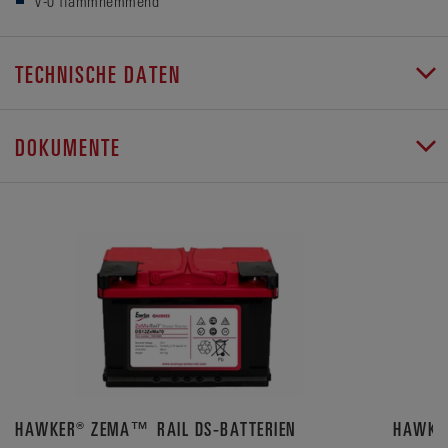
V-0 flammhemmend
TECHNISCHE DATEN
DOKUMENTE
HAWKER® ZEMA™ RAIL DS-BATTERIEN
HAWKER