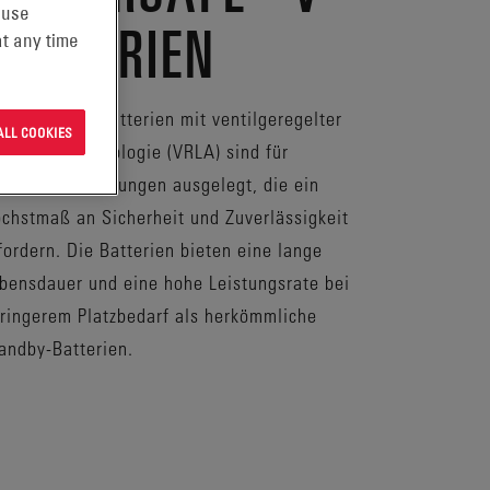
 use
BATTERIEN
t any time
werSafe® V-Batterien mit ventilgeregelter
ALL COOKIES
eisäure-Technologie (VRLA) sind für
andby-Anwendungen ausgelegt, die ein
chstmaß an Sicherheit und Zuverlässigkeit
fordern. Die Batterien bieten eine lange
bensdauer und eine hohe Leistungsrate bei
ringerem Platzbedarf als herkömmliche
andby-Batterien.