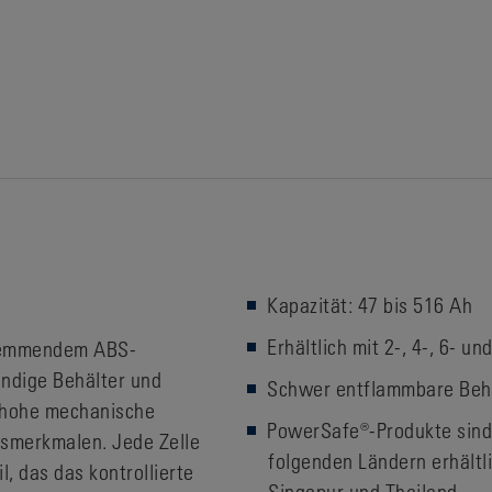
Kapazität: 47 bis 516 Ah
Erhältlich mit 2-, 4-, 6- u
mhemmendem ABS-
andige Behälter und
Schwer entflammbare Beh
 hohe mechanische
PowerSafe®-Produkte sind
tsmerkmalen. Jede Zelle
folgenden Ländern erhältli
l, das das kontrollierte
Singapur und Thailand.