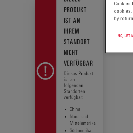
Cookies 
PRODUKT
cookies.
by return
IST AN
IHREM
NO, LET
STANDORT
NICHT
VERFÜGBAR
Dieses Produkt
ist an
folgenden
Standorten
verfügbar:
China
Nord- und
Mittelamerika
Südamerika