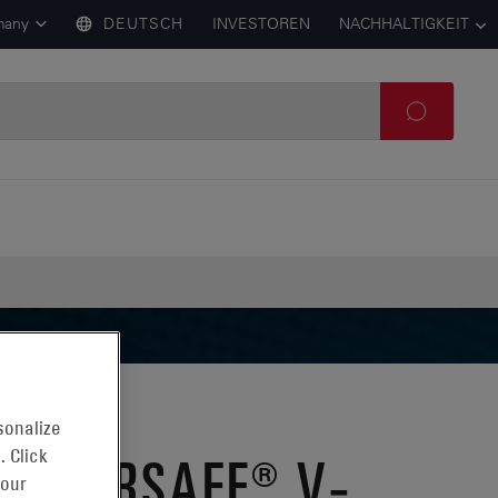
many
DEUTSCH
INVESTOREN
NACHHALTIGKEIT
sonalize
POWERSAFE® V-
. Click
 our