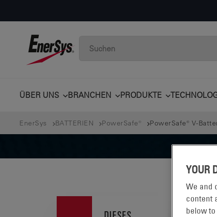
ÜBER UNS
BRANCHEN
PRODUKTE
TECHNOLOG
EnerSys
BATTERIEN
PowerSafe®
PowerSafe® V-Batte
YOUR 
We and o
content a
below to
DIESES