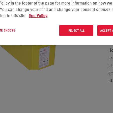
Policy in the footer of the page for more information on how we
 You can change your mind and change your consent choices a
ing to this site.
See Policy
Po
 ME CHOOSE
REJECT ALL
ACCEPT 
Bl
St
Hö
er
Le
ge
St