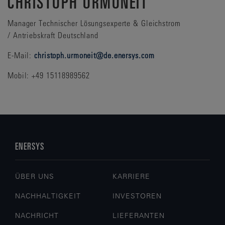
CHRISTOPH URMONEIT
Manager Technischer Lösungsexperte & Gleichstrom
/ Antriebskraft Deutschland
E-Mail:
christoph.urmoneit@de.enersys.com
Mobil: +49 15118989562
ENERSYS
ÜBER UNS
KARRIERE
NACHHALTIGKEIT
INVESTOREN
NACHRICHT
LIEFERANTEN