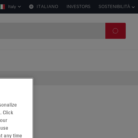
Italy
ITALIANO
INVESTORS
SOSTENIBILITÀ
sonalize
. Click
 our
 use
t any time