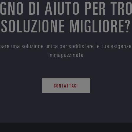
OGNO DI AIUTO PER TR
SOLUZIONE MIGLIORE?
are una soluzione unica per soddisfare le tue esigenze
immagazzinata
CONTATTACI