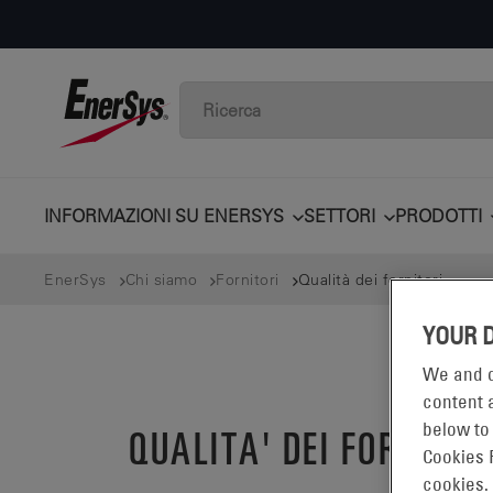
INFORMAZIONI SU ENERSYS
SETTORI
PRODOTTI
EnerSys
Chi siamo
Fornitori
Qualità dei fornitori
YOUR 
We and o
content a
below to
QUALITA' DEI FORNITOR
Cookies 
cookies.