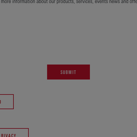
e more information about our products, services, events news and off
SUBMIT
O
PRIVACY