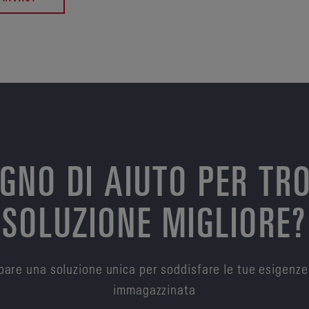
OGNO DI AIUTO PER TR
SOLUZIONE MIGLIORE?
are una soluzione unica per soddisfare le tue esigenze
immagazzinata