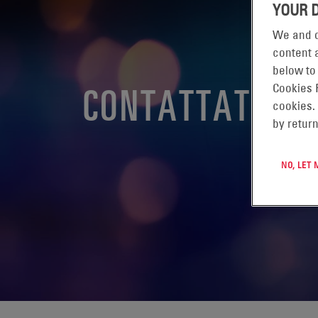
YOUR 
We and o
content a
below to
CONTATTATECI
Cookies 
cookies.
by return
NO, LET