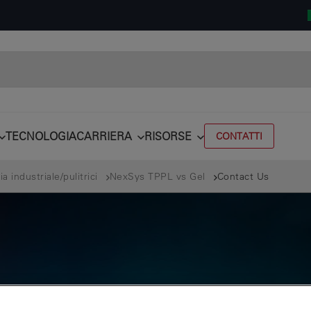
TECNOLOGIA
CARRIERA
RISORSE
CONTATTI
a industriale/pulitrici
NexSys TPPL vs Gel
Contact Us