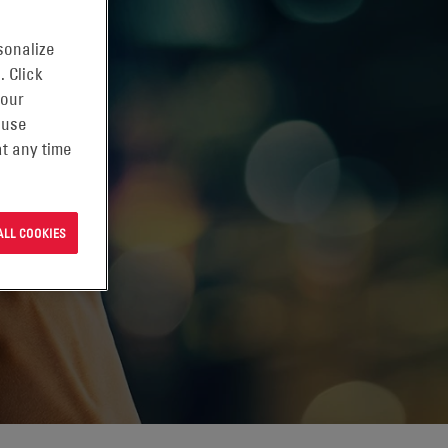
sonalize
. Click
 our
 use
t any time
ALL COOKIES