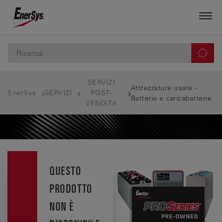
SERVIZI
Attrezzature usate -
EnerSys
SERVIZI
POST-
Batterie e caricabatterie
VENDITA
QUESTO
PRODOTTO
NON È