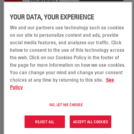
DISPONIBILE
NELLA TUA
YOUR DATA, YOUR EXPERIENCE
ZONA
We and our partners use technology such as cookies
ATTREZZATURE
Questo
on our site to personalize content and ads, provide
prodotto è
USATE -
social media features, and analyzes our traffic. Click
disponibile
below to consent to the use of this technology across
nelle seguenti
BATTERIE E
zone:
the web. Click on our Cookies Policy in the footer of
the page for more information on how we use cookies.
CARICABATTERIE
America del
You can change your mind and change your consent
Nord e
choices at any time by returning to this site.
See
America
Le batterie e i
Policy
Centrale
caricabatterie usati
Sud America
PROSeries® di EnerSys
NO, LET ME CHOOSE
sono offerti per soddisfare
tutte le esigenze dei nostri
REJECT ALL
ACCEPT ALL COOKIES
clienti e qualsiasi budget.