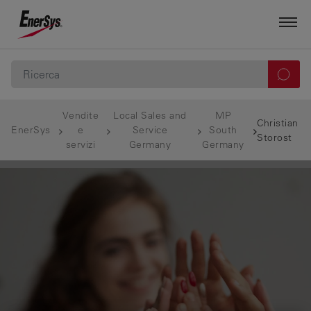
Vendite
Local Sales and
MP
Christian
EnerSys
e
Service
South
Storost
servizi
Germany
Germany