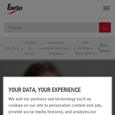
Vendite
Vendita e
MP
Ruth
EnerSys
e
assistenza locali
Svizzera
Müller
servizi
Svizzera
Back Office
YOUR DATA, YOUR EXPERIENCE
We and our partners use technology such as
cookies on our site to personalize content and ads,
provide social media features, and analyzes our