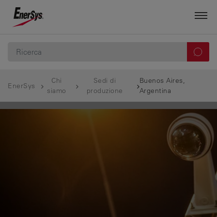
Chi
Sedi di
Buenos Aires,
EnerSys
siamo
produzione
Argentina