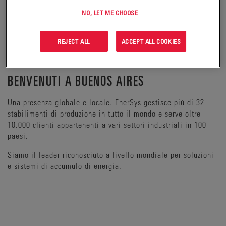
NO, LET ME CHOOSE
REJECT ALL
ACCEPT ALL COOKIES
BENVENUTI A BUENOS AIRES
Una presenza globale e locale. EnerSys gestisce più di 32
stabilimenti di produzione in tutto il mondo e serve oltre
10.000 clienti appartenenti a vari settori industriali in 100
paesi.
Siamo il leader riconosciuto a livello mondiale per soluzioni
e sistemi di accumulo di energia.