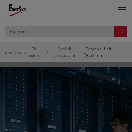
Chi
Sedi di
Campbellfield,
EnerSys
siamo
produzione
Australia