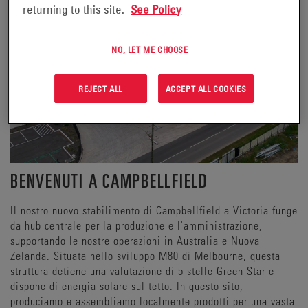
returning to this site.
See Policy
NO, LET ME CHOOSE
REJECT ALL
ACCEPT ALL COOKIES
BENVENUTI A CAMPBELLFIELD
Il nostro nuovo stabilimento di Campbellfield a Victoria funge
da hub centrale per la produzione e l'amministrazione,
supportando le nostre operazioni in Australia e Nuova
Zelanda. Situata nello sviluppo M80 di Melbourne, questa
struttura detiene una valutazione di 5 stelle Green Star e
dispone di energia solare sul tetto. In questo sito,
produciamo e assembliamo localmente prodotti per una vasta