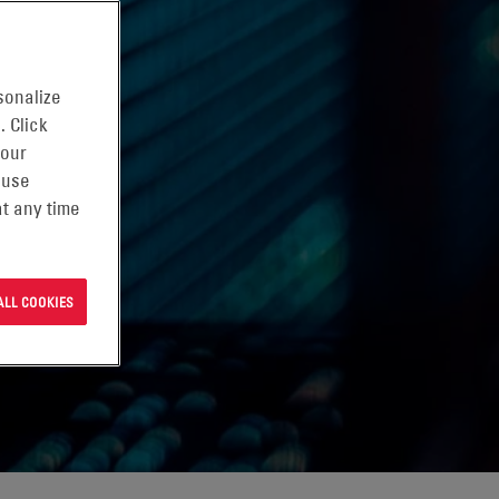
sonalize
. Click
 our
 use
t any time
ALL COOKIES