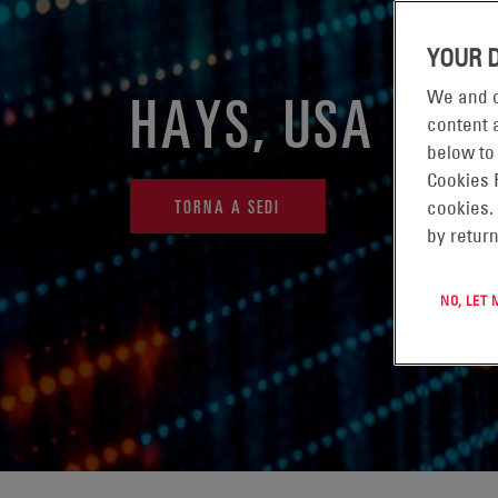
YOUR 
HAYS, USA
We and o
content a
below to
Cookies 
TORNA A SEDI
cookies.
by return
NO, LET