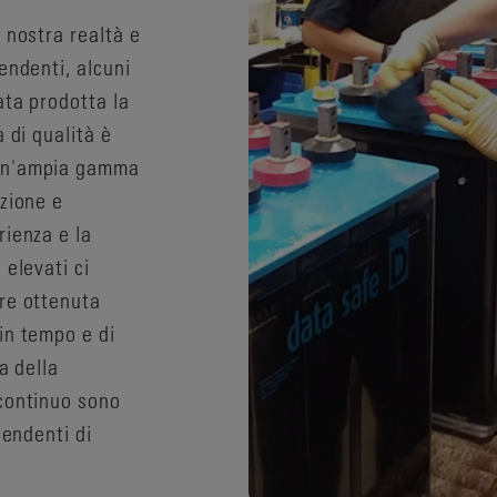
 nostra realtà e
endenti, alcuni
ata prodotta la
 di qualità è
 un'ampia gamma
uzione e
rienza e la
 elevati ci
re ottenuta
in tempo e di
a della
 continuo sono
pendenti di