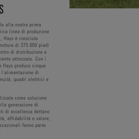
S
ale alla nostra prima
nica linea di produzione
a, Hays è cresciuta
ruttura di 375.000 piedi
ntro di distribuzione e
ente attrezzato. Con i
s Hays produce cinque
r l'alimentazione di
nuità, quadri elettrici e
ilizzata come soluzione
ella generazione di
tti di eccellenza dettano
tà, affidabilità e valore,
eccezionali fanno parte
.