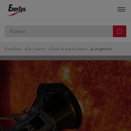
EnerSys
Chi siamo
Sedi di produzione
Longmont