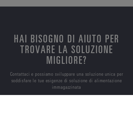
HAI BISOGNO DI AIUTO PER
TROVARE LA SOLUZIONE
MIGLIORE?
Contattaci e possiamo sviluppare una soluzione unica per
soddisfare le tue esigenze di soluzione di alimentazione
immagazzinata
CONTATTACI