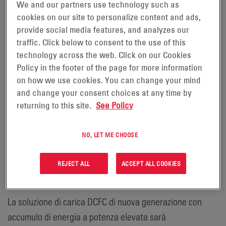
avanzati di carica rapida CC (DCFC) wireless a potenza
We and our partners use technology such as
cookies on our site to personalize content and ads,
elevata con accumulo integrato nelle batterie per il
provide social media features, and analyzes our
mercato dei trasporti.
traffic. Click below to consent to the use of this
technology across the web. Click on our Cookies
Il Memorandum of Understanding (MoU) tra le due
Policy in the footer of the page for more information
aziende include la ricerca e lo sviluppo congiunti per la
on how we use cookies. You can change your mind
commercializzazione della tecnologia di trasferimento
and change your consent choices at any time by
dell'energia brevettata di EnerSys combinata con il
returning to this site.
See Policy
sistema di respingenti finecorsa per parcheggi wireless in
attesa di brevetto di Blink e la tecnologia DCFC per la
NO, LET ME CHOOSE
creazione di opzioni di carica di veicoli elettrici più veloci
ed efficienti con soluzioni integrate di accumulo di
REJECT ALL
ACCEPT ALL COOKIES
energia.
La soluzione di carica DCFC di nuova generazione con
accumulo di energia a potenza elevata sarà