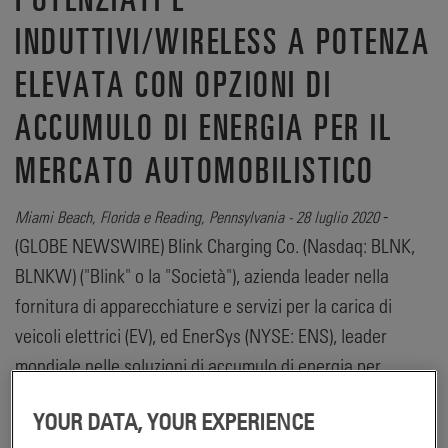
INDUTTIVI/WIRELESS A POTENZA
ELEVATA CON OPZIONI DI
ACCUMULO DI ENERGIA PER IL
MERCATO AUTOMOBILISTICO
-
Miami Beach, Florida e Reading, Pennsylvania - 28 luglio 2020
(GLOBE NEWSWIRE) Blink Charging Co. (Nasdaq: BLNK,
BLNKW) ("Blink" o la "Società"), azienda leader nella
fornitura di apparecchiature e servizi per la carica di
veicoli elettrici (EV), ed EnerSys (NYSE: ENS), leader
mondiale nelle soluzioni di accumulo di energia per
applicazioni industriali, hanno annunciato
YOUR DATA, YOUR EXPERIENCE
congiuntamente di aver deciso di sviluppare sistemi