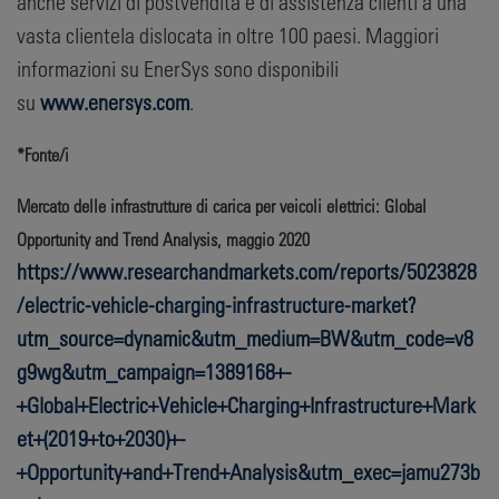
anche servizi di postvendita e di assistenza clienti a una
vasta clientela dislocata in oltre 100 paesi. Maggiori
informazioni su EnerSys sono disponibili
su
www.enersys.com
.
*Fonte/i
Mercato delle infrastrutture di carica per veicoli elettrici: Global
Opportunity and Trend Analysis, maggio 2020
https://www.researchandmarkets.com/reports/5023828
/electric-vehicle-charging-infrastructure-market?
utm_source=dynamic&utm_medium=BW&utm_code=v8
g9wg&utm_campaign=1389168+-
+Global+Electric+Vehicle+Charging+Infrastructure+Mark
et+(2019+to+2030)+-
+Opportunity+and+Trend+Analysis&utm_exec=jamu273b