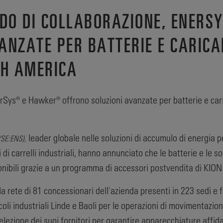
RDO DI COLLABORAZIONE, ENERS
ANZATE PER BATTERIE E CARICA
TH AMERICA
rSys® e Hawker® offrono soluzioni avanzate per batterie e cari
leader globale nelle soluzioni di accumulo di energia pe
YSE:ENS),
di carrelli industriali, hanno annunciato che le batterie e le so
nibili grazie a un programma di accessori postvendita di KION
a rete di 81 concessionari dell'azienda presenti in 223 sedi e f
eicoli industriali Linde e Baoli per le operazioni di movimentaz
selezione dei suoi fornitori per garantire apparecchiature affid