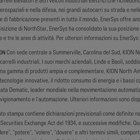
relli elevatori e altri veicoli industriali elettrici che richiedo
aerospaziali e nella difesa, nei grandi autocarri su strada e nel
e di fabbricazione presenti in tutto il mondo, EnerSys offre anch
sizione di NorthStar, EnerSys ha consolidato la sua posizione 
e e tre le aree di attività. Per ulteriori informazioni su EnerS
Con sede centrale a Summerville, Carolina del Sud, KION N
ION
rrelli industriali. I suoi marchi aziendali, Linde e Baoli, soddisf
n una gamma di prodotti ampia e complementare. KION North Am
tecnologie innovative, il ridotto consumo di energia e i bassi
ciata Dematic, leader mondiale nella movimentazione automati
ovvigionamento e l'automazione. Ulteriori informazioni sono dis
ato stampa contiene dichiarazioni previsionali come definite ne
 Securities Exchange Act del 1934, e successive modifiche. Que
dere", "potere", "volere", "dovere" e altri termini simili, compo