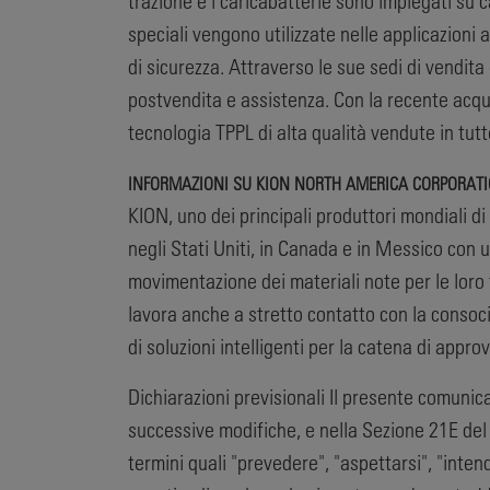
trazione e i caricabatterie sono impiegati su car
speciali vengono utilizzate nelle applicazioni 
di sicurezza. Attraverso le sue sedi di vendita 
postvendita e assistenza. Con la recente acqui
tecnologia TPPL di alta qualità vendute in tutt
INFORMAZIONI SU KION NORTH AMERICA CORPORAT
KION, uno dei principali produttori mondiali di ca
negli Stati Uniti, in Canada e in Messico co
movimentazione dei materiali note per le loro 
lavora anche a stretto contatto con la conso
di soluzioni intelligenti per la catena di appr
Dichiarazioni previsionali Il presente comunic
successive modifiche, e nella Sezione 21E del
termini quali "prevedere", "aspettarsi", "inten