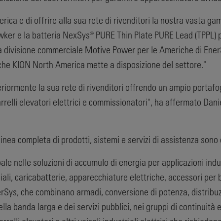
ica e di offrire alla sua rete di rivenditori la nostra vasta gam
Hawker e la batteria NexSys® PURE Thin Plate PURE Lead (TPPL
a divisione commerciale Motive Power per le Americhe di Ener
 che KION North America mette a disposizione del settore."
iormente la sua rete di rivenditori offrendo un ampio portafogl
elli elevatori elettrici e commissionatori", ha affermato Dani
inea completa di prodotti, sistemi e servizi di assistenza son
ale nelle soluzioni di accumulo di energia per applicazioni indu
iali, caricabatterie, apparecchiature elettriche, accessori per
 EnerSys, che combinano armadi, conversione di potenza, distrib
della banda larga e dei servizi pubblici, nei gruppi di continuità