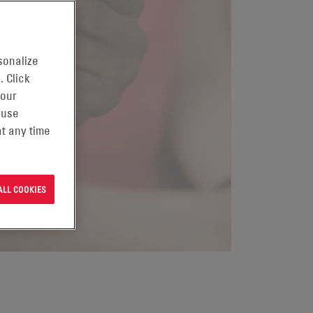
sonalize
. Click
 our
 use
t any time
ALL COOKIES