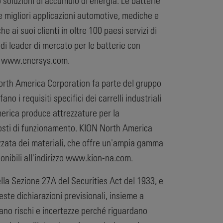
no soluzioni di accumulo di energia. Le batterie
le migliori applicazioni automotive, mediche e
e ai suoi clienti in oltre 100 paesi servizi di
di leader di mercato per le batterie con
ys: www.enersys.com.
orth America Corporation fa parte del gruppo
ano i requisiti specifici dei carrelli industriali
erica produce attrezzature per la
 costi di funzionamento. KION North America
zzata dei materiali, che offre un'ampia gamma
ponibili all'indirizzo www.kion-na.com.
lla Sezione 27A del Securities Act del 1933, e
ste dichiarazioni previsionali, insieme a
rtano rischi e incertezze perché riguardano