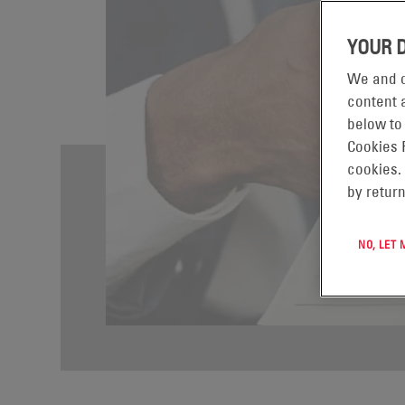
YOUR 
We and o
content a
below to
Cookies 
cookies.
by return
NO, LET