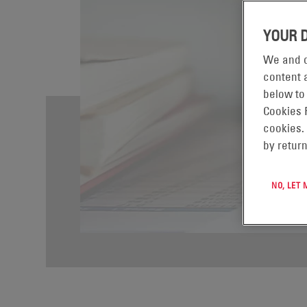
YOUR 
We and o
content a
below to
Cookies 
cookies.
by return
NO, LET