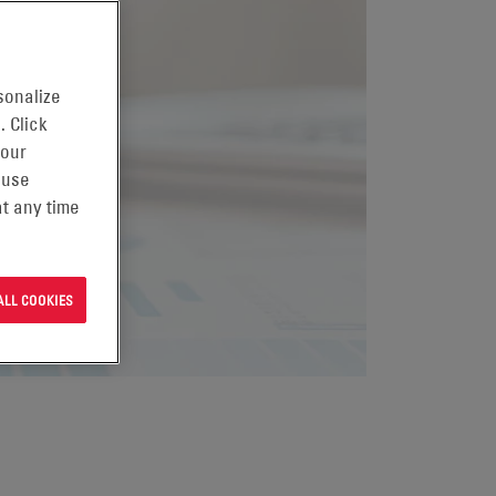
sonalize
. Click
 our
 use
t any time
ALL COOKIES