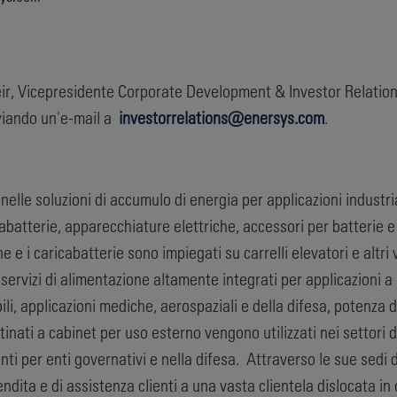
Heir, Vicepresidente Corporate Development & Investor Relatio
viando un'e-mail a
investorrelations@enersys.com
.
le soluzioni di accumulo di energia per applicazioni industrial
icabatterie, apparecchiature elettriche, accessori per batterie 
one e i caricabatterie sono impiegati su carrelli elevatori e altr
servizi di alimentazione altamente integrati per applicazioni a
bili, applicazioni mediche, aerospaziali e della difesa, potenza 
stinati a cabinet per uso esterno vengono utilizzati nei settori 
ranti per enti governativi e nella difesa. Attraverso le sue sedi d
ndita e di assistenza clienti a una vasta clientela dislocata in 