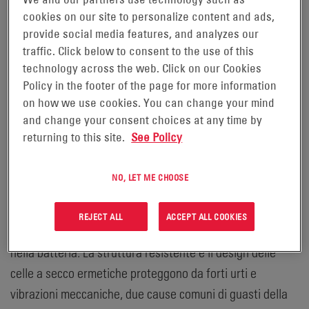
applicazioni industriali e produttore delle batterie
cookies on our site to personalize content and ads,
ODYSSEY®, ha recentemente ottenuto lo Status di
provide social media features, and analyzes our
traffic. Click below to consent to the use of this
fornitore approvato per JIT Truck Parts. Fondato nel 2010
technology across the web. Click on our Cookies
e con sede centrale a Highland Park, Illinois, JIT Truck
Policy in the footer of the page for more information
Parts è un distributore di componenti aftermarket per
on how we use cookies. You can change your mind
applicazioni pesanti. Con centri di distribuzione in tutti gli
and change your consent choices at any time by
Stati Uniti, le sedi principali sono a Louisville, Kentucky,
returning to this site.
See Policy
Reno, Nevada e Harrisburg, Pennsylvania.
NO, LET ME CHOOSE
Prodotte con la tecnologia proprietaria TPPL, le piastre
utilizzate nella costruzione delle batterie ODYSSEY® sono
REJECT ALL
ACCEPT ALL COOKIES
state rese più sottili, consentendone così l'inserimento
nella batteria. La struttura resistente e il design delle
celle a secco ermetiche proteggono da forti urti e
vibrazioni meccaniche, due cause comuni di guasti della