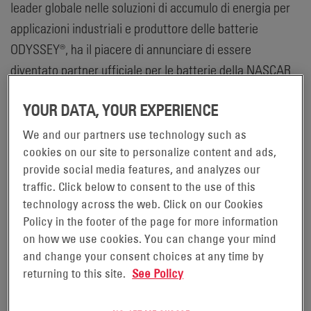
leader globale nelle soluzioni di accumulo di energia per
applicazioni industriali e produttore delle batterie
ODYSSEY®, ha il piacere di annunciare di essere
diventato partner ufficiale per le batterie della NASCAR
Racing Experience (NRE), azienda leader nel settore delle
YOUR DATA, YOUR EXPERIENCE
corse in Nord America. Nell'ambito di questo accordo
esclusivo, l'NRE alimenterà i suoi veicoli da corsa con
We and our partners use technology such as
batterie ODYSSEY®, progettate con tecnologia Thin Plate
cookies on our site to personalize content and ads,
provide social media features, and analyzes our
Pure Lead (TPPL), per fornire un'alimentazione
traffic. Click below to consent to the use of this
praticamente esente da manutenzione e di lunga durata.
technology across the web. Click on our Cookies
Inoltre, un'auto da corsa a batteria ODYSSEY® totalmente
Policy in the footer of the page for more information
brandizzata sarà presente in uno dei principali circuiti di
on how we use cookies. You can change your mind
velocità della nazione, il Charlotte Motor Speedway
and change your consent choices at any time by
returning to this site.
See Policy
(Concord, Carolina del Nord) e sarà a disposizione dei
clienti durante una sessione di corse NRE a tempo.