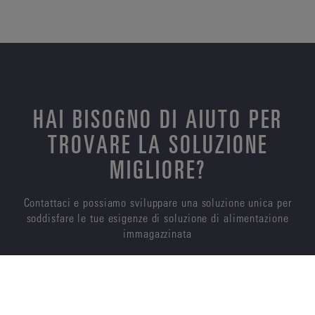
HAI BISOGNO DI AIUTO PER
TROVARE LA SOLUZIONE
MIGLIORE?
Contattaci e possiamo sviluppare una soluzione unica per
soddisfare le tue esigenze di soluzione di alimentazione
immagazzinata
CONTATTACI