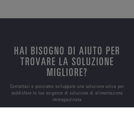
HAI BISOGNO DI AIUTO PER
TROVARE LA SOLUZIONE
MIGLIORE?
Contattaci e possiamo sviluppare una soluzione unica per
soddisfare le tue esigenze di soluzione di alimentazione
immagazzinata
CONTATTACI