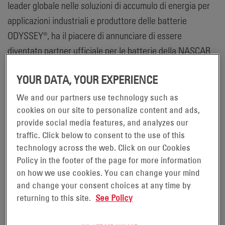
leader globale nelle soluzioni di accumulo di energia per
applicazioni industriali e produttore delle batterie
ODYSSEY®, ha il piacere di annunciare di essere
diventato partner ufficiale per le batterie della NASCAR
Racing Experience (NRE), azienda leader nel settore delle
YOUR DATA, YOUR EXPERIENCE
corse in Nord America. Nell'ambito di questo accordo
esclusivo, l'NRE alimenterà i suoi veicoli da corsa con
We and our partners use technology such as
batterie ODYSSEY®, progettate con tecnologia Thin Plate
cookies on our site to personalize content and ads,
provide social media features, and analyzes our
Pure Lead (TPPL), per fornire un'alimentazione
traffic. Click below to consent to the use of this
praticamente esente da manutenzione e di lunga durata.
technology across the web. Click on our Cookies
Inoltre, un'auto da corsa a batteria ODYSSEY® totalmente
Policy in the footer of the page for more information
brandizzata sarà presente in uno dei principali circuiti di
on how we use cookies. You can change your mind
velocità della nazione, il Charlotte Motor Speedway
and change your consent choices at any time by
returning to this site.
See Policy
(Concord, Carolina del Nord) e sarà a disposizione dei
clienti durante una sessione di corse NRE a tempo.