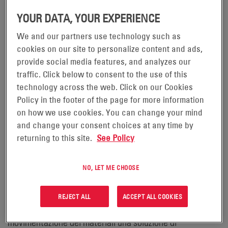
ottobre 2018 –
YOUR DATA, YOUR EXPERIENCE
EnerSys® (NYSE: ENS), leader globale nelle soluzioni di
We and our partners use technology such as
accumulo di energia per applicazioni industriali, di
cookies on our site to personalize content and ads,
recente ha consegnato la sua 30.000a batteria NexSys® a
provide social media features, and analyzes our
traffic. Click below to consent to the use of this
Perfetti Van Melle, produttore di noti marchi di caramelle
technology across the web. Click on our Cookies
come Mentos® e Airheads®. La 30.000a batteria è uno dei
Policy in the footer of the page for more information
numerosi modelli di batterie NexSys® che alimenta la
on how we use cookies. You can change your mind
flotta di carrelli elevatori Perfetti Van Melle nel centro di
and change your consent choices at any time by
distribuzione nordamericano dell'azienda. Con sede a
returning to this site.
See Policy
Hebron, Kentucky, l'azienda utilizza carrelli a torretta,
veicoli a tre ruote con seduta e prelevatori di merci.
NO, LET ME CHOOSE
Adatte per una gamma di applicazioni di Classe I, II e III, le
REJECT ALL
ACCEPT ALL COOKIES
batterie NexSys® offrono alle operazioni di
movimentazione dei materiali una soluzione di